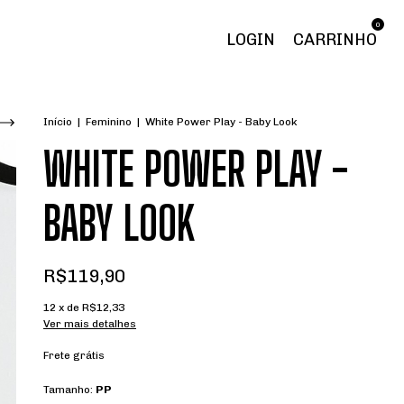
0
LOGIN
CARRINHO
Início
|
Feminino
|
White Power Play - Baby Look
WHITE POWER PLAY -
BABY LOOK
R$119,90
12
x de
R$12,33
Ver mais detalhes
Frete grátis
Tamanho:
PP